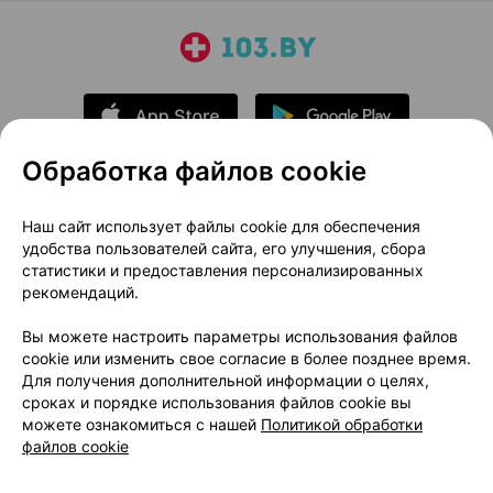
Обработка файлов cookie
О проекте
Новости проекта
Наш сайт использует файлы cookie для обеспечения
удобства пользователей сайта, его улучшения, сбора
Размещение рекламы
Медицинский маркетинг
статистики и предоставления персонализированных
Публичный договор
Доставка
рекомендаций.
Пользовательское соглашение
Вы можете настроить параметры использования файлов
Способы оплаты
Вакансии
Партнеры
cookie или изменить свое согласие в более позднее время.
Написать руководителю 103.by
Для получения дополнительной информации о целях,
сроках и порядке использования файлов cookie вы
Написать в поддержку
можете ознакомиться с нашей
Политикой обработки
Персональные настройки Cookie
файлов cookie
Обработка персональных данных