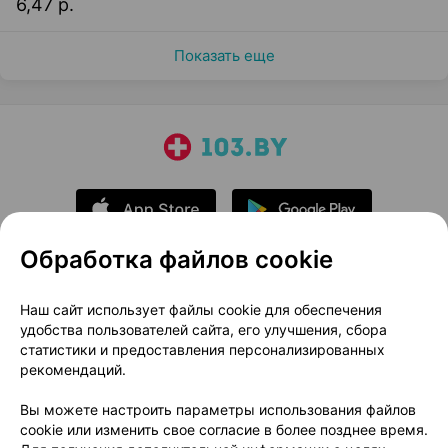
6,47 р.
Показать еще
Обработка файлов cookie
О проекте
Новости проекта
Наш сайт использует файлы cookie для обеспечения
удобства пользователей сайта, его улучшения, сбора
Размещение рекламы
Медицинский маркетинг
статистики и предоставления персонализированных
Публичный договор
Доставка
рекомендаций.
Пользовательское соглашение
Вы можете настроить параметры использования файлов
Способы оплаты
Вакансии
Партнеры
cookie или изменить свое согласие в более позднее время.
Написать руководителю 103.by