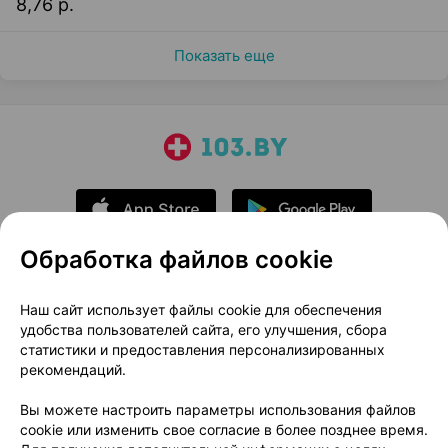
8,76 р.
Показать еще
Обработка файлов cookie
О проекте
Новости проекта
Наш сайт использует файлы cookie для обеспечения
удобства пользователей сайта, его улучшения, сбора
Размещение рекламы
Медицинский маркетинг
статистики и предоставления персонализированных
Публичный договор
Доставка
рекомендаций.
Пользовательское соглашение
Вы можете настроить параметры использования файлов
Способы оплаты
Вакансии
Партнеры
cookie или изменить свое согласие в более позднее время.
Написать руководителю 103.by