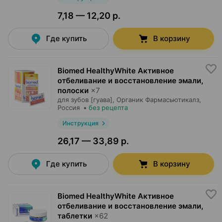
7,18 — 12,20 р.
Где купить
В корзину
Biomed HealthyWhite Активное
отбеливание и восстановление эмали,
полоски
×
7
для зубов [гуава],
Органик Фармасьютикалз
,
Россия
•
без рецепта
Инструкция
26,17 — 33,89 р.
Где купить
В корзину
Biomed HealthyWhite Активное
отбеливание и восстановление эмали,
таблетки
×
62