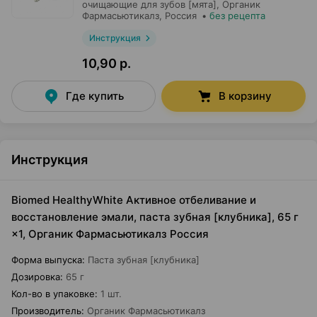
очищающие для зубов [мята],
Органик
Фармасьютикалз
, Россия
•
без рецепта
Инструкция
10,90 р.
Где купить
В корзину
Инструкция
Biomed HealthyWhite Активное отбеливание и
восстановление эмали, паста зубная [клубника], 65 г
×1, Органик Фармасьютикалз Россия
Форма выпуска
:
Паста зубная [клубника]
Дозировка
:
65 г
Кол-во в упаковке
:
1 шт.
Производитель
:
Органик Фармасьютикалз