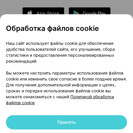
Обработка файлов cookie
О проекте
Новости проекта
Наш сайт использует файлы cookie для обеспечения
удобства пользователей сайта, его улучшения, сбора
Размещение рекламы
Медицинский маркетинг
статистики и предоставления персонализированных
Публичный договор
Доставка
рекомендаций.
Пользовательское соглашение
Вы можете настроить параметры использования файлов
Способы оплаты
Вакансии
Партнеры
cookie или изменить свое согласие в более позднее время.
Написать руководителю 103.by
Для получения дополнительной информации о целях,
сроках и порядке использования файлов cookie вы
Написать в поддержку
можете ознакомиться с нашей
Политикой обработки
Персональные настройки Cookie
файлов cookie
Обработка персональных данных
Принять
© 2026 ООО «Артокс Лаб», УНП 191700409 | 220012, Республика Беларусь,
г. Минск, улица Толбухина, 2, пом. 16 | help@103.by
|
Служба поддержки