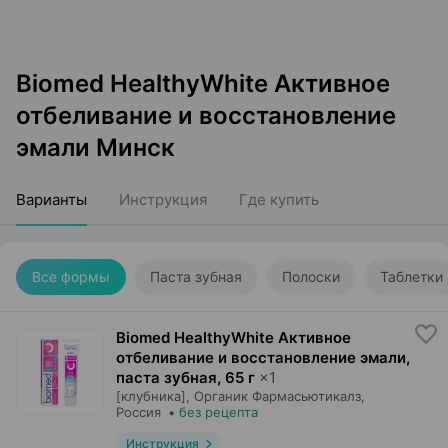
Biomed HealthyWhite Активное
отбеливание и восстановление
эмали Минск
Варианты
Инструкция
Где купить
Все формы
Паста зубная
Полоски
Таблетки
Biomed HealthyWhite Активное
отбеливание и восстановление эмали,
паста зубная
,
65 г
×
1
[клубника],
Органик Фармасьютикалз
,
Россия
•
без рецепта
Инструкция