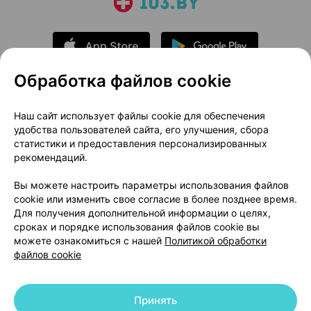
Обработка файлов cookie
О проекте
Новости проекта
Наш сайт использует файлы cookie для обеспечения
удобства пользователей сайта, его улучшения, сбора
Размещение рекламы
Медицинский маркетинг
статистики и предоставления персонализированных
Публичный договор
Доставка
рекомендаций.
Пользовательское соглашение
Вы можете настроить параметры использования файлов
Способы оплаты
Вакансии
Партнеры
cookie или изменить свое согласие в более позднее время.
Написать руководителю 103.by
Для получения дополнительной информации о целях,
сроках и порядке использования файлов cookie вы
Написать в поддержку
можете ознакомиться с нашей
Политикой обработки
Персональные настройки Cookie
файлов cookie
Обработка персональных данных
Принять