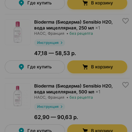
Где купить
В корзину
Bioderma (Биодерма) Sensibio H2O,
вода мицеллярная
,
250 мл
×
1
НАОС
, Франция
•
без рецепта
Инструкция
47,18 — 58,53 р.
Где купить
В корзину
Bioderma (Биодерма) Sensibio H2O,
вода мицеллярная
,
500 мл
×
1
НАОС
, Франция
•
без рецепта
Инструкция
62,90 — 90,63 р.
Где купить
В корзину