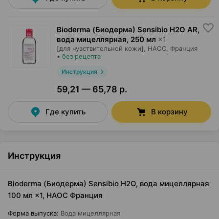
Bioderma (Биодерма) Sensibio H2O AR,
вода мицеллярная
,
250 мл
×
1
[для чувствительной кожи],
НАОС
, Франция
•
без рецепта
Инструкция
59,21 — 65,78 р.
Где купить
В корзину
Инструкция
Bioderma (Биодерма) Sensibio H2O, вода мицеллярная
100 мл ×1, НАОС Франция
Форма выпуска
:
Вода мицеллярная