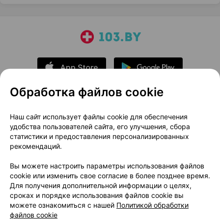
Обработка файлов cookie
О проекте
Новости проекта
Наш сайт использует файлы cookie для обеспечения
удобства пользователей сайта, его улучшения, сбора
Размещение рекламы
Медицинский маркетинг
статистики и предоставления персонализированных
Публичный договор
Доставка
рекомендаций.
Пользовательское соглашение
Вы можете настроить параметры использования файлов
Способы оплаты
Вакансии
Партнеры
cookie или изменить свое согласие в более позднее время.
Написать руководителю 103.by
Для получения дополнительной информации о целях,
сроках и порядке использования файлов cookie вы
Написать в поддержку
можете ознакомиться с нашей
Политикой обработки
Персональные настройки Cookie
файлов cookie