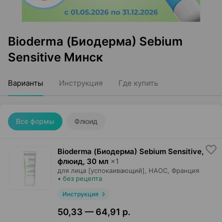
Bioderma (Биодерма) Sebium
Sensitive Минск
Варианты
Инструкция
Где купить
Все формы
Флюид
Bioderma (Биодерма) Sebium Sensitive,
флюид
,
30 мл
×
1
для лица [успокаивающий],
НАОС
, Франция
•
без рецепта
Инструкция
50,33 — 64,91 р.