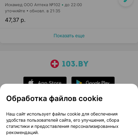
Искамед ООО Аптека №102
до 22:00
уточняйте
обновл. в 21:35
47,37 р.
Показать еще
Обработка файлов cookie
О проекте
Новости проекта
Наш сайт использует файлы cookie для обеспечения
удобства пользователей сайта, его улучшения, сбора
Размещение рекламы
Медицинский маркетинг
статистики и предоставления персонализированных
Публичный договор
Доставка
рекомендаций.