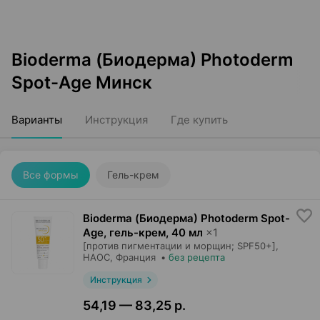
Bioderma (Биодерма) Photoderm
Spot-Age Минск
Варианты
Инструкция
Где купить
Все формы
Гель-крем
Bioderma (Биодерма) Photoderm Spot-
Age, гель-крем
,
40 мл
×
1
[против пигментации и морщин; SPF50+],
НАОС
, Франция
•
без рецепта
Инструкция
54,19 — 83,25 р.