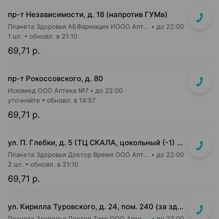
пр-т Независимости, д. 18 (напротив ГУМа)
Планета Здоровья АБФармация ИООО Аптека №1
до 22:00
1 шт.
обновл. в 21:10
69,71 р.
пр-т Рокоссовского, д. 80
Искамед ООО Аптека №7
до 22:00
уточняйте
обновл. в 14:57
69,71 р.
ул. П. Глебки, д. 5 (ТЦ СКАЛА, цокольный (-1) этаж)
Планета Здоровья Доктор Время ООО Аптека №50
до 22:00
2 шт.
обновл. в 21:10
69,71 р.
ул. Кирилла Туровского, д. 24, пом. 240 (за зданием ТРЦ Dana Mall, пешеходный бульвар Пикассо, ориентир на мед.центр "Маяк Здоровья", 1 эт. жилого дома)
Планета Здоровья Доктор Таир ООО Аптека №31
до 22:00