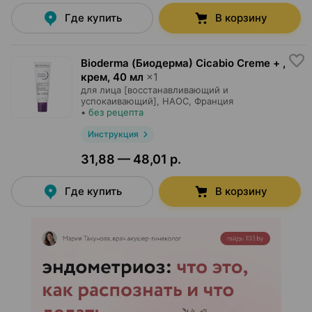
Где купить
В корзину
Bioderma (Биодерма) Cicabio Creme + ,
крем
,
40 мл
×
1
для лица [восстанавливающий и
успокаивающий],
НАОС
, Франция
•
без рецепта
Инструкция
31,88 — 48,01 р.
Где купить
В корзину