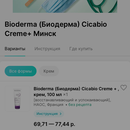
Bioderma (Биодерма) Cicabio
Creme+ Минск
Варианты
Инструкция
Где купить
Все формы
Крем
Bioderma (Биодерма) Cicabio Creme + ,
крем
,
100 мл
×
1
[восстанавливающий и успокаивающий],
НАОС
, Франция
•
без рецепта
Инструкция
69,71 — 77,44 р.