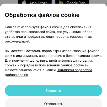
Обработка файлов cookie
О проекте
Новости проекта
Наш сайт использует файлы cookie для обеспечения
удобства пользователей сайта, его улучшения, сбора
Размещение рекламы
Медицинский маркетинг
статистики и предоставления персонализированных
Публичный договор
Доставка
рекомендаций.
Пользовательское соглашение
Вы можете настроить параметры использования файлов
Способы оплаты
Вакансии
Партнеры
cookie или изменить свое согласие в более позднее время.
Написать руководителю 103.by
Для получения дополнительной информации о целях,
сроках и порядке использования файлов cookie вы
Написать в поддержку
можете ознакомиться с нашей
Политикой обработки
Персональные настройки Cookie
файлов cookie
Обработка персональных данных
Принять
© 2026 ООО «Артокс Лаб», УНП 191700409 | 220012, Республика Беларусь,
г. Минск, улица Толбухина, 2, пом. 16 | help@103.by
|
Служба поддержки
+375 291212755
Отклонить