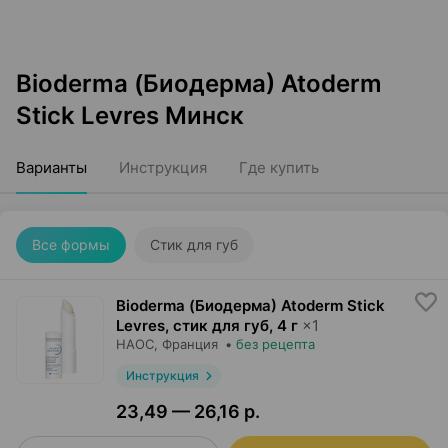
Bioderma (Биодерма) Atoderm
Stick Levres Минск
Варианты
Инструкция
Где купить
Все формы
Стик для губ
Bioderma (Биодерма) Atoderm Stick
Levres, стик для губ
,
4 г
×
1
НАОС
, Франция
•
без рецепта
Инструкция
23,49 — 26,16 р.