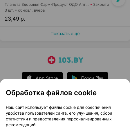
Планета Здоровья Фарм-Продукт ОДО Аптека №23
Закрыто
3 шт.
обновл. вчера
23,49 р.
Показать еще
Обработка файлов cookie
О проекте
Новости проекта
Наш сайт использует файлы cookie для обеспечения
удобства пользователей сайта, его улучшения, сбора
Размещение рекламы
Медицинский маркетинг
статистики и предоставления персонализированных
Публичный договор
Доставка
рекомендаций.