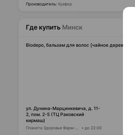
Производитель
:
Куафер
Где купить
Минск
Biodepo, бальзам для волос [чайное дерево и м
6,
ул. Дунина-Марцинкевича, д. 11-
2, пом. 2-5 (ТЦ Раковский
кирмаш)
Планета Здоровья Фарм-Продукт ОДО Аптека №24
до 22:00