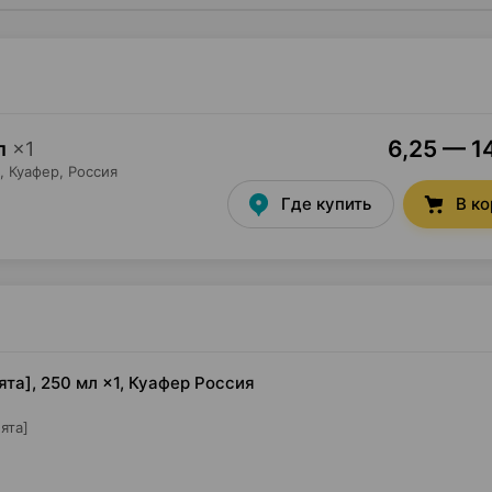
6,25 — 14
л
×
1
,
Куафер
, Россия
Где купить
В к
ята], 250 мл ×1, Куафер Россия
ята]