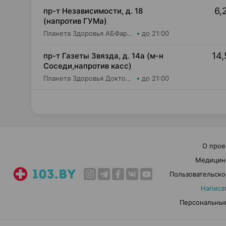
6,
пр-т Независимости, д. 18
(напротив ГУМа)
Планета Здоровья АБФармация ИООО Аптека №1
до 21:00
14,
пр-т Газеты Звязда, д. 14а (м-н
Соседи,напротив касс)
Планета Здоровья Доктор Таир ООО Аптека №14
до 21:00
О прое
Медицин
Пользовательско
Написа
Персональные