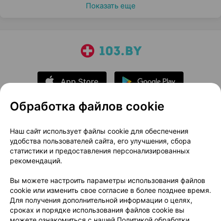
Показать еще
Обработка файлов cookie
О проекте
Новости проекта
Наш сайт использует файлы cookie для обеспечения
удобства пользователей сайта, его улучшения, сбора
Размещение рекламы
Медицинский маркетинг
статистики и предоставления персонализированных
Публичный договор
Доставка
рекомендаций.
Пользовательское соглашение
Вы можете настроить параметры использования файлов
Способы оплаты
Вакансии
Партнеры
cookie или изменить свое согласие в более позднее время.
Написать руководителю 103.by
Для получения дополнительной информации о целях,
сроках и порядке использования файлов cookie вы
Написать в поддержку
можете ознакомиться с нашей
Политикой обработки