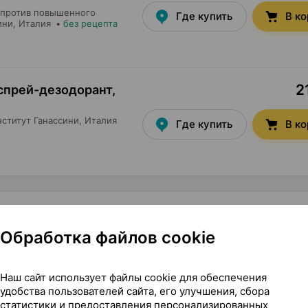
; против повышенного
Где купить
В к
ини
, Италия
•
без рецепта
2
, спрей-дезодорант
,
ститут Ганассини
, Италия
Где купить
В к
Обработка файлов cookie
 мл ×1, Институт Ганассини Италия
Наш сайт использует файлы cookie для обеспечения
удобства пользователей сайта, его улучшения, сбора
статистики и предоставления персонализированных