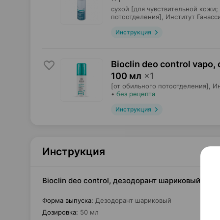
сухой [для чувствительной кожи
потоотделения],
Институт Ганасс
Инструкция
Bioclin deo control vapo
100 мл
×
1
[от обильного потоотделения],
Ин
•
без рецепта
Инструкция
Инструкция
Bioclin deo control, дезодорант шариковый, 50
Форма выпуска
:
Дезодорант шариковый
Дозировка
:
50 мл