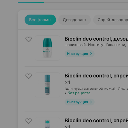
Все формы
Дезодорант
Спрей-дезодор
Bioclin deo control, дез
шариковый,
Институт Ганассини
,
Инструкция
Bioclin deo control, спр
×
1
[для чувствительной кожи],
Инст
•
без рецепта
Инструкция
Bioclin deo control, спр
×
1