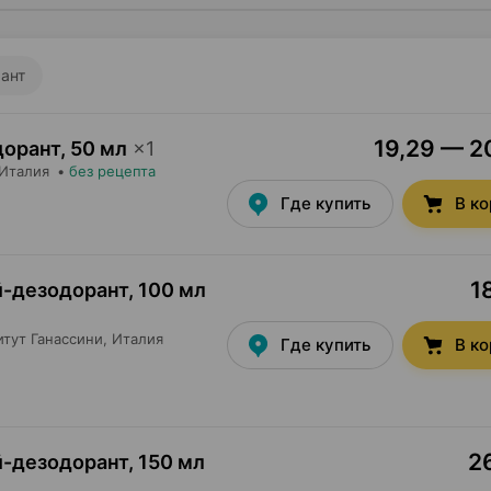
ант
19,29 — 20
одорант
,
50 мл
×
1
 Италия
•
без рецепта
Где купить
В к
1
ей-дезодорант
,
100 мл
итут Ганассини
, Италия
Где купить
В к
26
ей-дезодорант
,
150 мл