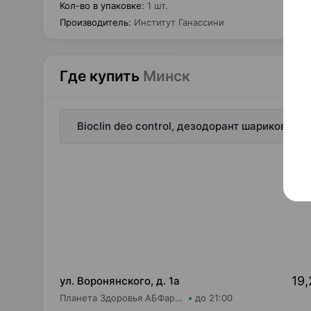
Кол-во в упаковке
:
1 шт.
Производитель
:
Институт Ганассини
Где купить
Минск
Bioclin deo control, дезодорант шариковый,
19,
ул. Воронянского, д. 1а
Планета Здоровья АБФармация ИООО Аптека №15
до 21:00