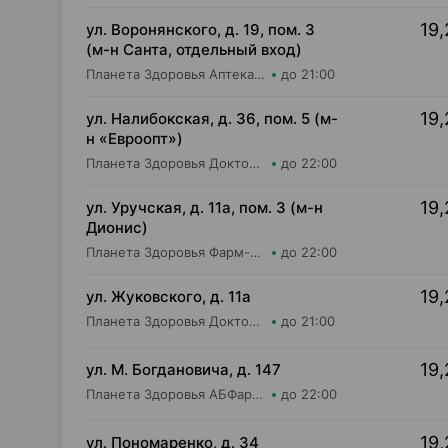
19,
ул. Воронянского, д. 19, пом. 3
(м-н Санта, отдельный вход)
Планета Здоровья Аптека №28 ООО Аптека №9
до 21:00
19,
ул. Налибокская, д. 36, пом. 5 (м-
н «Евроопт»)
Планета Здоровья Доктор Время ООО Аптека №51
до 22:00
19,
ул. Уручская, д. 11а, пом. 3 (м-н
Дионис)
Планета Здоровья Фарм-Продукт ОДО Аптека №4
до 22:00
19,
ул. Жуковского, д. 11а
Планета Здоровья Доктор Время ООО Аптека №65
до 21:00
19,
ул. М. Богдановича, д. 147
Планета Здоровья АБФармация ИООО Косметический магазин №4
до 22:00
19,
ул. Пономаренко, д. 34