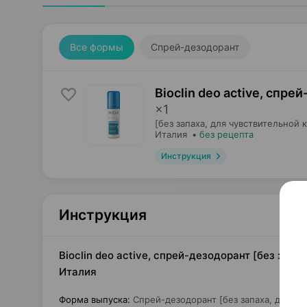
Все формы
Спрей-дезодорант
Bioclin deo active, спре
×
1
[без запаха, для чувствительной 
Италия
•
без рецепта
Инструкция
Инструкция
Bioclin deo active, спрей-дезодорант [без запа
Италия
Форма выпуска
:
Спрей-дезодорант [без запаха, для чу