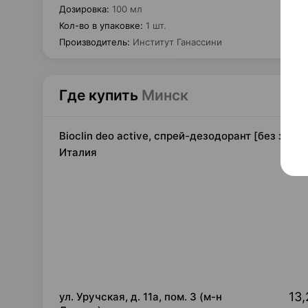
Дозировка
:
100 мл
Кол-во в упаковке
:
1 шт.
Производитель
:
Институт Ганассини
Где купить
Минск
Bioclin deo active, спрей-дезодорант [без запа
Италия
13,
ул. Уручская, д. 11а, пом. 3 (м-н