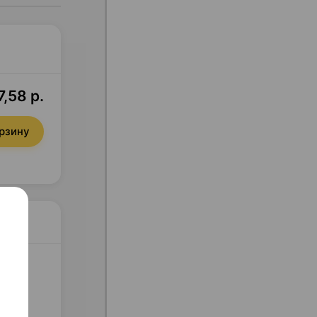
7,58 р.
орзину
ни