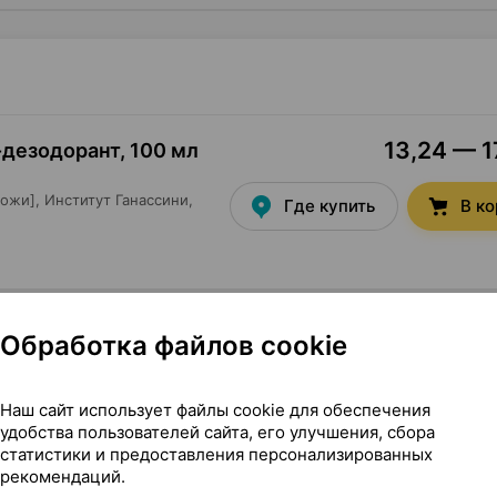
13,24 — 1
й-дезодорант
,
100 мл
кожи],
Институт Ганассини
,
Где купить
В к
Обработка файлов cookie
Наш сайт использует файлы cookie для обеспечения
ха, для чувствительной кожи], 100 мл ×1, Институт Ганасси
удобства пользователей сайта, его улучшения, сбора
статистики и предоставления персонализированных
рекомендаций.
вствительной кожи]