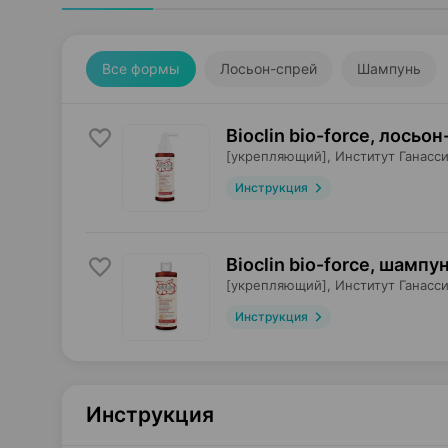
Все формы
Лосьон-спрей
Шампунь
Bioclin bio-force, лосьо
[укрепляющий],
Институт Ганасс
Инструкция
Bioclin bio-force, шампу
[укрепляющий],
Институт Ганасс
Инструкция
Инструкция