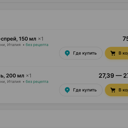
7
н-спрей
,
150 мл
×
1
ини
, Италия
•
без рецепта
Где купить
В к
27,39 — 2
нь
,
200 мл
×
1
ини
, Италия
•
без рецепта
Где купить
В к