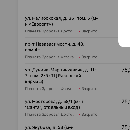
75,
ул. Налибокская, д. 36, пом. 5 (м-
н «Евроопт»)
Планета Здоровья Доктор Время ООО Аптека №51
Закрыто
75,
пр-т Независимости, д. 48,
пом.4Н
Планета Здоровья Аптека №28 ООО Аптека №1
Закрыто
75,
ул. Дунина-Марцинкевича, д. 11-
2, пом. 2-5 (ТЦ Раковский
кирмаш)
Планета Здоровья Фарм-Продукт ОДО Аптека №24
Закрыто
75,
ул. Нестерова, д. 58/1 (м-н
"Санта", отдельный вход)
Планета Здоровья Доктор Таир ООО Аптека №18
Закрыто
75,
ул. Якубова, д. 58 (м-н