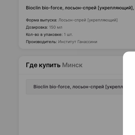
Bioclin bio-force, лосьон-спрей [укрепляющий]
Форма выпуска
:
Лосьон-спрей [укрепляющий]
Дозировка
:
150 мл
Кол-во в упаковке
:
1 шт.
Производитель
:
Институт Ганассини
Где купить
Минск
Bioclin bio-force, лосьон-спрей [укрепляющ