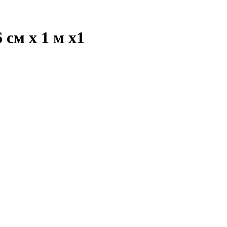
 см х 1 м
x1