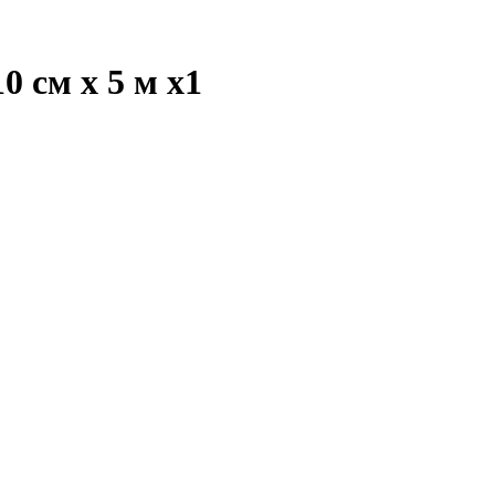
0 см х 5 м
x1