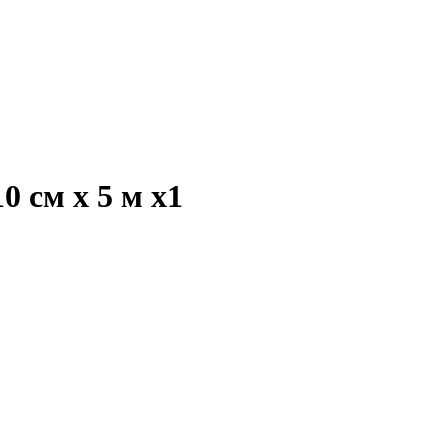
0 см х 5 м
x1