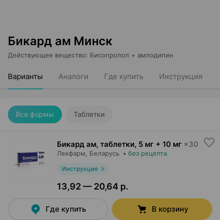
Бикард ам Минск
Действующее вещество
:
Бисопролол + амлодипин
Варианты
Аналоги
Где купить
Инструкция
Все формы
Таблетки
Бикард ам, таблетки
,
5 мг + 10 мг
×
30
Лекфарм
, Беларусь
•
без рецепта
Инструкция
13,92 — 20,64 р.
Где купить
В корзину