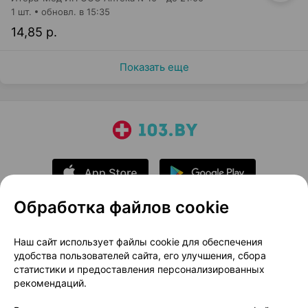
1 шт.
обновл. в 15:35
14,85 р.
Показать еще
Обработка файлов cookie
О проекте
Новости проекта
Наш сайт использует файлы cookie для обеспечения
удобства пользователей сайта, его улучшения, сбора
Размещение рекламы
Медицинский маркетинг
статистики и предоставления персонализированных
Публичный договор
Доставка
рекомендаций.
Пользовательское соглашение