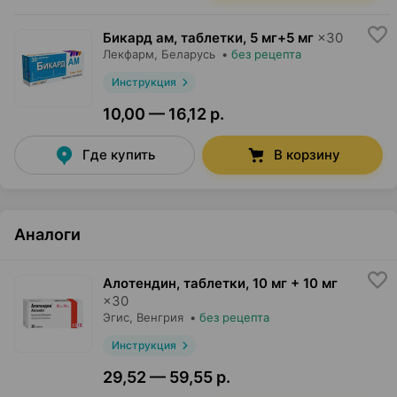
Бикард ам, таблетки
,
5 мг+5 мг
×
30
Лекфарм
, Беларусь
•
без рецепта
Инструкция
10,00 — 16,12 р.
Где купить
В корзину
Аналоги
Алотендин, таблетки
,
10 мг + 10 мг
×
30
Эгис
, Венгрия
•
без рецепта
Инструкция
29,52 — 59,55 р.