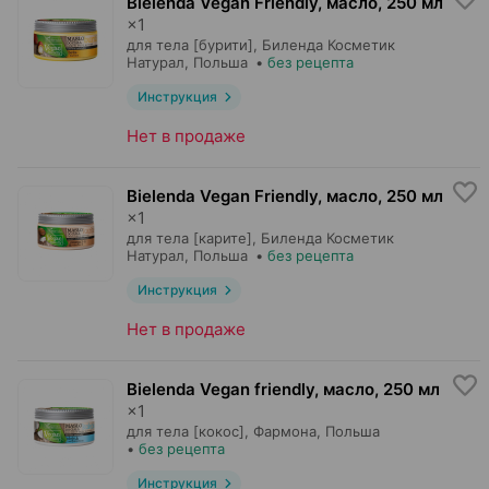
Bielenda Vegan Friendly, масло
,
250 мл
×
1
для тела [бурити],
Биленда Косметик
Натурал
, Польша
•
без рецепта
Инструкция
Нет в продаже
Bielenda Vegan Friendly, масло
,
250 мл
×
1
для тела [карите],
Биленда Косметик
Натурал
, Польша
•
без рецепта
Инструкция
Нет в продаже
Bielenda Vegan friendly, масло
,
250 мл
×
1
для тела [кокос],
Фармона
, Польша
•
без рецепта
Инструкция