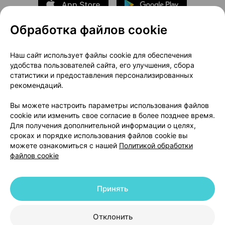
Обработка файлов cookie
О проекте
Новости проекта
Наш сайт использует файлы cookie для обеспечения
удобства пользователей сайта, его улучшения, сбора
Размещение рекламы
Медицинский маркетинг
статистики и предоставления персонализированных
Публичный договор
Доставка
рекомендаций.
Пользовательское соглашение
Вы можете настроить параметры использования файлов
Способы оплаты
Вакансии
Партнеры
cookie или изменить свое согласие в более позднее время.
Написать руководителю 103.by
Для получения дополнительной информации о целях,
сроках и порядке использования файлов cookie вы
Написать в поддержку
можете ознакомиться с нашей
Политикой обработки
Персональные настройки Cookie
файлов cookie
Обработка персональных данных
Принять
© 2026 ООО «Артокс Лаб», УНП 191700409 | 220012, Республика Беларусь,
г. Минск, улица Толбухина, 2, пом. 16 | help@103.by
|
Служба поддержки
+375 291212755
Отклонить