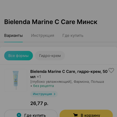
Bielenda Marine C Care Минск
Варианты
Инструкция
Где купить
Все формы
Гидро-крем
Bielenda Marine C Care, гидро-крем
,
50
мл
×
1
[глубоко увлажняющий],
Фармона
, Польша
•
без рецепта
Инструкция
26,77 р.
Где купить
В корзину