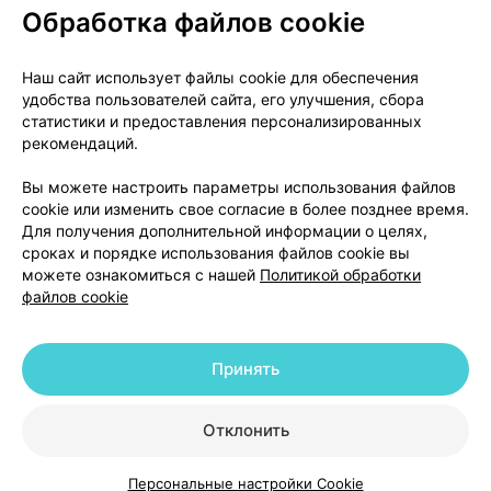
Обработка файлов cookie
О проекте
Новости проекта
Наш сайт использует файлы cookie для обеспечения
удобства пользователей сайта, его улучшения, сбора
Размещение рекламы
Медицинский маркетинг
статистики и предоставления персонализированных
Публичный договор
Доставка
рекомендаций.
Пользовательское соглашение
Вы можете настроить параметры использования файлов
Способы оплаты
Вакансии
Партнеры
cookie или изменить свое согласие в более позднее время.
Написать руководителю 103.by
Для получения дополнительной информации о целях,
сроках и порядке использования файлов cookie вы
Написать в поддержку
можете ознакомиться с нашей
Политикой обработки
Персональные настройки Cookie
файлов cookie
Обработка персональных данных
Принять
© 2026 ООО «Артокс Лаб», УНП 191700409 | 220012, Республика Беларусь,
г. Минск, улица Толбухина, 2, пом. 16 | help@103.by
|
Служба поддержки
+375 291212755
Отклонить
Персональные настройки Cookie