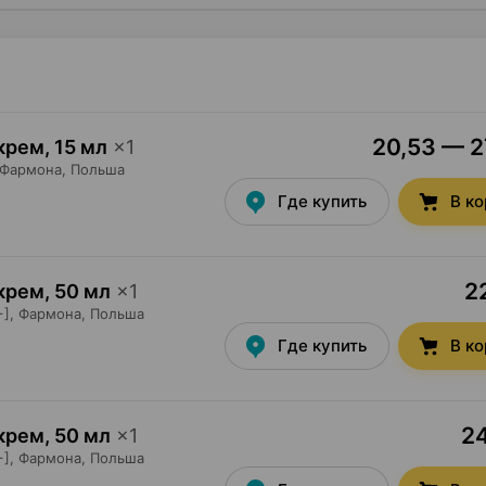
20,53 — 27
 крем
,
15 мл
×
1
Фармона
, Польша
Где купить
В к
2
 крем
,
50 мл
×
1
],
Фармона
, Польша
Где купить
В к
24
 крем
,
50 мл
×
1
],
Фармона
, Польша