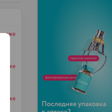
родаже
родаже
родаже