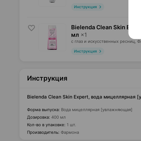
Инструкция
Bielenda Clean Skin Exp
мл
×
1
с глаз и искусственных ресниц,
Ф
Инструкция
Инструкция
Bielenda Clean Skin Expert, вода мицеллярная
Форма выпуска
:
Вода мицеллярная [увлажняющая]
Дозировка
:
400 мл
Кол-во в упаковке
:
1 шт.
Производитель
:
Фармона