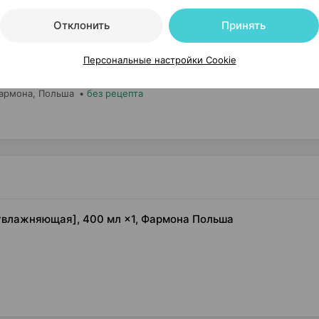
Отклонить
Принять
Нет в п
Персональные настройки Cookie
ert, средство для снятия макияжа
,
150
армона
, Польша
•
без рецепта
 [увлажняющая], 400 мл ×1, Фармона Польша