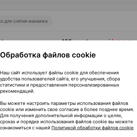
о для снятия макияжа
Нет в п
ert, вода мицеллярная
,
400 мл
×
1
а
•
без рецепта
Обработка файлов cookie
Наш сайт использует файлы cookie для обеспечения
удобства пользователей сайта, его улучшения, сбора
Нет в п
ert, вода мицеллярная
,
400 мл
×
1
статистики и предоставления персонализированных
ша
•
без рецепта
рекомендаций.
Вы можете настроить параметры использования файлов
cookie или изменить свое согласие в более позднее время.
Для получения дополнительной информации о целях,
Нет в п
ert, средство для снятия макияжа
,
150
сроках и порядке использования файлов cookie вы можете
ознакомиться с нашей
Политикой обработки файлов cookie
ез рецепта