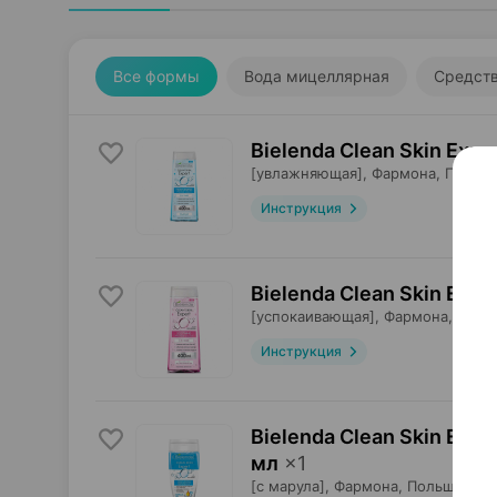
Все формы
Вода мицеллярная
Средств
Bielenda Clean Skin Exp
[увлажняющая],
Фармона
, Польш
Инструкция
Bielenda Clean Skin Exp
[успокаивающая],
Фармона
, Поль
Инструкция
Bielenda Clean Skin Exp
мл
×
1
[с марула],
Фармона
, Польша
•
б