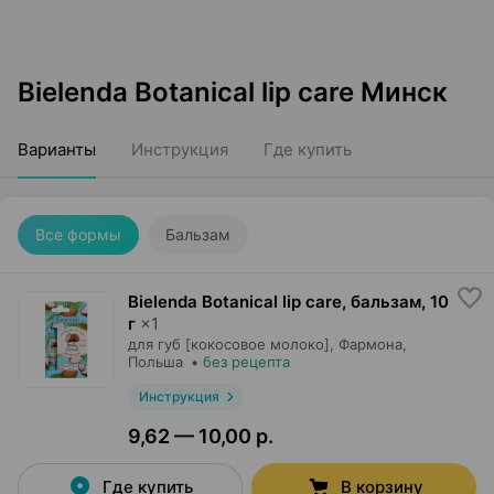
Bielenda Botanical lip care Минск
Варианты
Инструкция
Где купить
Все формы
Бальзам
Bielenda Botanical lip care, бальзам
,
10
г
×
1
для губ [кокосовое молоко],
Фармона
,
Польша
•
без рецепта
Инструкция
9,62 — 10,00 р.
Где купить
В корзину