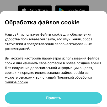
Обработка файлов cookie
О проекте
Новости проекта
Наш сайт использует файлы cookie для обеспечения
удобства пользователей сайта, его улучшения, сбора
Размещение рекламы
Медицинский маркетинг
статистики и предоставления персонализированных
Публичный договор
Доставка
рекомендаций.
Пользовательское соглашение
Вы можете настроить параметры использования файлов
Способы оплаты
Вакансии
Партнеры
cookie или изменить свое согласие в более позднее время.
Написать руководителю 103.by
Для получения дополнительной информации о целях,
сроках и порядке использования файлов cookie вы
Написать в поддержку
можете ознакомиться с нашей
Политикой обработки
Персональные настройки Cookie
файлов cookie
Обработка персональных данных
Принять
© 2026 ООО «Артокс Лаб», УНП 191700409 | 220012, Республика Беларусь,
г. Минск, улица Толбухина, 2, пом. 16 | help@103.by
|
Служба поддержки