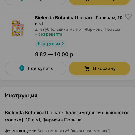
Bielenda Botanical lip care, бальзам
,
10
г
×
1
для губ [сладкий манго],
Фармона
, Польша
•
без рецепта
Инструкция
9,62 — 10,00 р.
Где купить
В корзину
Инструкция
Bielenda Botanical lip care, бальзам для губ [кокосовое
молоко], 10 г ×1, Фармона Польша
Форма выпуска
:
Бальзам для губ [кокосовое молоко]