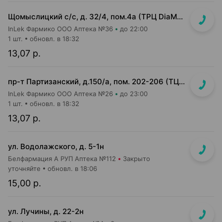
Щомыслицкий с/с, д. 32/4, пом.4а (ТРЦ DiaMond city, вход напротив магазина Маяк)
InLek Фармико ООО Аптека №36
до 22:00
1 шт.
обновл. в 18:32
13,07 р.
пр-т Партизанский, д.150/а, пом. 202-206 (ТЦ "Момо")
InLek Фармико ООО Аптека №26
до 23:00
1 шт.
обновл. в 18:32
13,07 р.
ул. Водолажского, д. 5-1н
Белфармация А РУП Аптека №112
Закрыто
уточняйте
обновл. в 18:06
15,00 р.
ул. Лучины, д. 22-2н