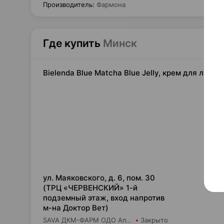
Производитель
:
Фармона
Где купить
Минск
Bielenda Blue Matcha Blue Jelly, крем для лиц
16,
ул. Маяковского, д. 6, пом. 30
(ТРЦ «ЧЕРВЕНСКИЙ» 1-й
подземный этаж, вход напротив
м-на Доктор Вет)
SAVA ДКМ-ФАРМ ОДО Аптека №13
Закрыто