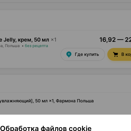
16,92 — 22
e Jelly, крем
,
50 мл
×
1
на
, Польша
•
без рецепта
Где купить
В к
а [увлажняющий], 50 мл ×1, Фармона Польша
Обработка файлов cookie