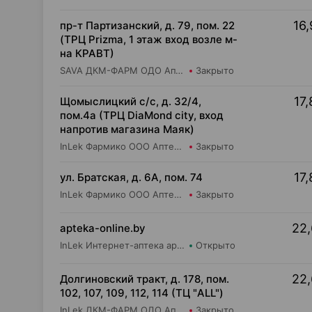
16,
пр-т Партизанский, д. 79, пом. 22
(ТРЦ Prizma, 1 этаж вход возле м-
на КРАВТ)
SAVA ДКМ-ФАРМ ОДО Аптека №24
Закрыто
17,
Щомыслицкий с/с, д. 32/4,
пом.4а (ТРЦ DiaMond city, вход
напротив магазина Маяк)
InLek Фармико ООО Аптека №36
Закрыто
17,
ул. Братская, д. 6А, пом. 74
InLek Фармико ООО Аптека №34
Закрыто
22,
apteka-online.by
InLek Интернет-аптека apteka-online.by
Открыто
22,
Долгиновский тракт, д. 178, пом.
102, 107, 109, 112, 114 (ТЦ "ALL")
InLek ДКМ-ФАРМ ОДО Аптека №34
Закрыто