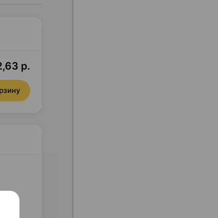
,63 р.
орзину