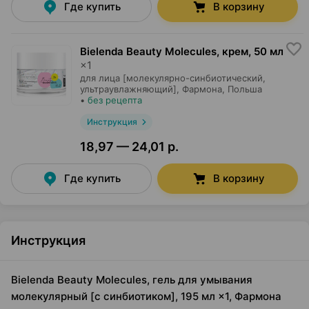
Где купить
В корзину
Bielenda Beauty Molecules, крем
,
50 мл
×
1
для лица [молекулярно-синбиотический,
ультраувлажняющий],
Фармона
, Польша
•
без рецепта
Инструкция
18,97 — 24,01 р.
Где купить
В корзину
Инструкция
Bielenda Beauty Molecules, гель для умывания
молекулярный [с синбиотиком], 195 мл ×1, Фармона