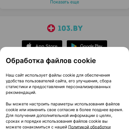
Показать еще
Обработка файлов cookie
О проекте
Новости проекта
Наш сайт использует файлы cookie для обеспечения
удобства пользователей сайта, его улучшения, сбора
Размещение рекламы
Медицинский маркетинг
статистики и предоставления персонализированных
Публичный договор
Доставка
рекомендаций.
Пользовательское соглашение
Вы можете настроить параметры использования файлов
Способы оплаты
Вакансии
Партнеры
cookie или изменить свое согласие в более позднее время.
Написать руководителю 103.by
Для получения дополнительной информации о целях,
сроках и порядке использования файлов cookie вы
Написать в поддержку
можете ознакомиться с нашей
Политикой обработки