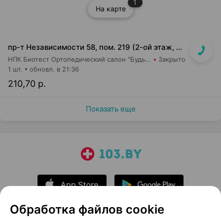
1
На карте
пр-т Независимости 58, пом. 219 (2-ой этаж, ТЦ Московско-Венский)
НПК Биотест Ортопедический салон "Будь в тонусе"
Закрыто
1 шт.
обновл. в 21:36
210,70 р.
Показать еще
Обработка файлов cookie