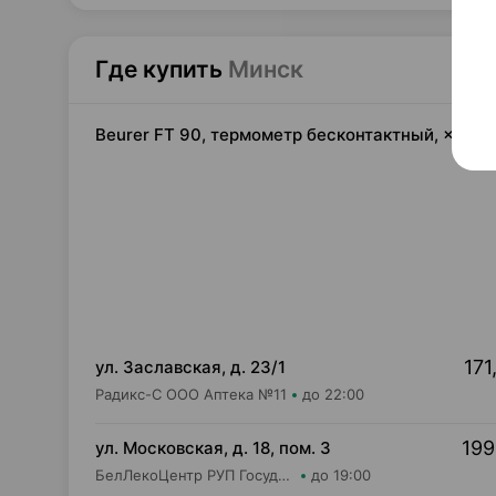
Где купить
Минск
Beurer FT 90, термометр бесконтактный, ×1, Б
171
ул. Заславская, д. 23/1
Радикс-С ООО Аптека №11
до 22:00
199
ул. Московская, д. 18, пом. 3
БелЛекоЦентр РУП Государственная аптека №5
до 19:00