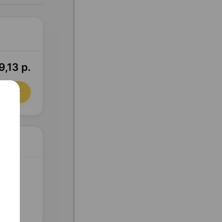
9,13 р.
орзину