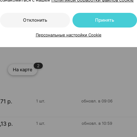
Отклонить
Принять
Персональные настройки Cookie
ойрер Гмбх Германия
2
На карте
,71 р.
1 шт.
обновл. в 09:06
,13 р.
1 шт.
обновл. в 10:59