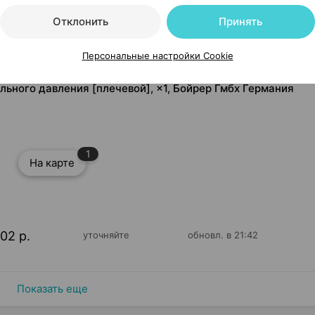
Отклонить
Принять
Персональные настройки Cookie
льного давления [плечевой], ×1, Бойрер Гмбх Германия
1
На карте
,02 р.
уточняйте
обновл. в 21:42
Показать еще