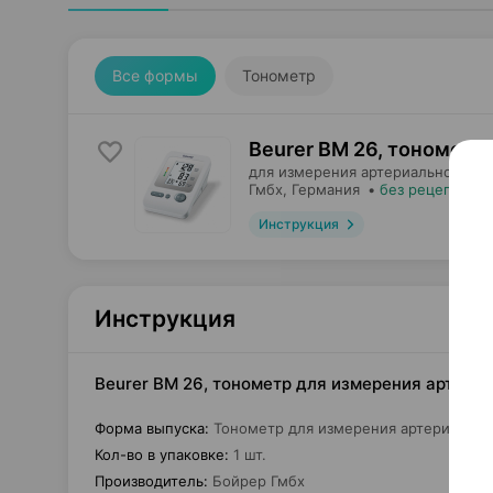
Все формы
Тонометр
Beurer BM 26, тонометр
для измерения артериального да
Гмбх
, Германия
•
без рецепта
Инструкция
Инструкция
Beurer BM 26, тонометр для измерения артериа
Форма выпуска
:
Тонометр для измерения артериально
Кол-во в упаковке
:
1 шт.
Производитель
:
Бойрер Гмбх