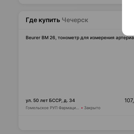
Где купить
Чечерск
Beurer BM 26, тонометр для измерения артериа
107
ул. 50 лет БССР, д. 34
Гомельское РУП Фармация Аптека №55
Закрыто