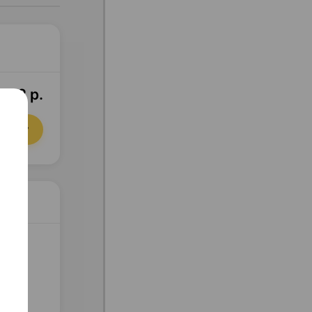
7,02 р.
орзину