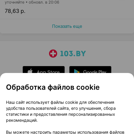
уточняйте
обновл. в 20:06
78,63 р.
Показать еще
Обработка файлов cookie
О проекте
Новости проекта
Наш сайт использует файлы cookie для обеспечения
удобства пользователей сайта, его улучшения, сбора
Размещение рекламы
Медицинский маркетинг
статистики и предоставления персонализированных
Публичный договор
Доставка
рекомендаций.
Пользовательское соглашение
Вы можете настроить параметры использования файлов