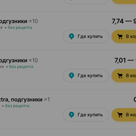
7,74 — 
 подгузники
×
10
ия
•
без рецепта
Где купить
В к
7,01 — 
 подгузники
×
10
ия
•
без рецепта
Где купить
В к
xtra, подгузники
×
1
•
без рецепта
Где купить
В к