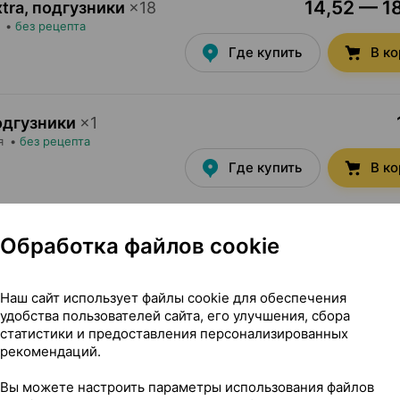
14,52 — 18
xtra, подгузники
×
18
•
без рецепта
Где купить
В к
подгузники
×
1
я
•
без рецепта
Где купить
В к
подгузники
×
12
Обработка файлов cookie
я
•
без рецепта
Где купить
В к
Наш сайт использует файлы cookie для обеспечения
удобства пользователей сайта, его улучшения, сбора
статистики и предоставления персонализированных
0,82 — 
рекомендаций.
русики
×
1
я
•
без рецепта
Вы можете настроить параметры использования файлов
Где купить
В к