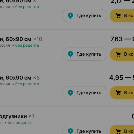
2,17 — 
ки
,
60х90 см
×
1
оссия
•
без рецепта
Где купить
В к
7,63 — 
ки
,
60х90 см
×
10
оссия
•
без рецепта
Где купить
В к
4,95 — 5
ки
,
60х90 см
×
5
оссия
•
без рецепта
Где купить
В к
 подгузники
×
1
ия
•
без рецепта
Где купить
В к