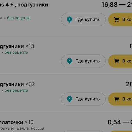
16,88 — 21
us 4 + , подгузники
я
•
без рецепта
Где купить
В к
одгузники
×
13
•
без рецепта
Где купить
В к
20
одгузники
×
32
•
без рецепта
Где купить
В к
0,54 — 0
 платочки
×
10
лойные],
Белла
, Россия