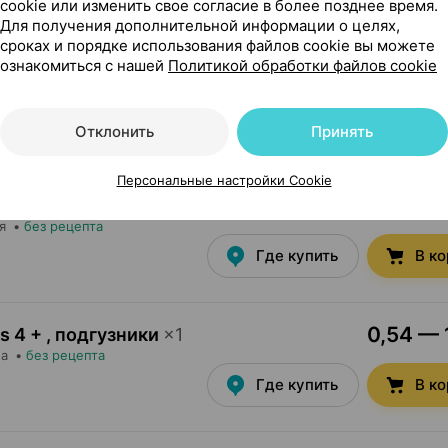
cookie или изменить свое согласие в более позднее время.
Для получения дополнительной информации о целях,
сроках и порядке использования файлов cookie вы можете
ознакомиться с нашей
Политикой обработки файлов cookie
2
русики
×
44
я
•
без рецепта
Где купить
В к
Отклонить
Принять
Персональные настройки Cookie
us, подгузники
×
1
я
•
без рецепта
Где купить
В к
0,54 — 
s 4 + , подгузники
×
1
ша
•
без рецепта
Где купить
В к