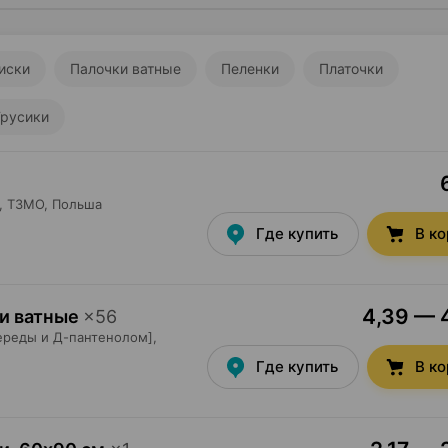
иски
Палочки ватные
Пеленки
Платочки
Трусики
,
ТЗМО
, Польша
Где купить
В к
4,39 — 4
ки ватные
×
56
ереды и Д-пантенолом],
Где купить
В к