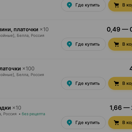
Где купить
В к
0,49 — 0
мини, платочки
×
10
лойные],
Белла
, Россия
Где купить
В к
платочки
×
100
лойные],
Белла
, Россия
Где купить
В к
1,66 — 
ладки
×
10
а
, Россия
•
без рецепта
Где купить
В к