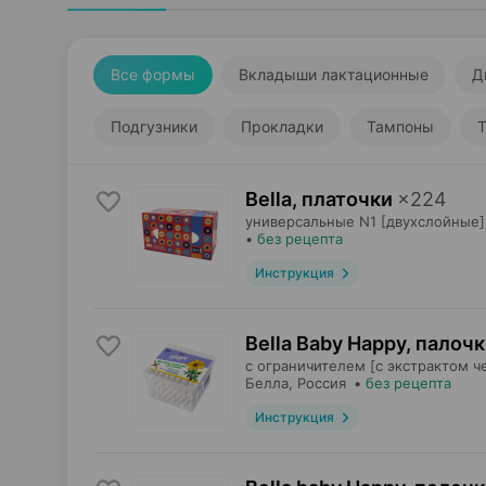
Все формы
Вкладыши лактационные
Д
Подгузники
Прокладки
Тампоны
Bella, платочки
×
224
универсальные N1 [двухслойные]
•
без рецепта
Инструкция
Bella Baby Happy, палоч
с ограничителем [с экстрактом ч
Белла
, Россия
•
без рецепта
Инструкция