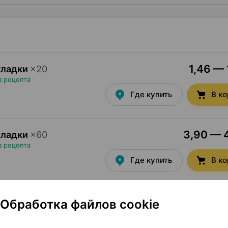
1,46 — 
окладки
×
20
з рецепта
Где купить
В к
3,90 — 4
окладки
×
60
з рецепта
Где купить
В к
Обработка файлов cookie