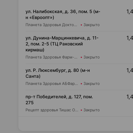
1,
ул. Налибокская, д. 36, пом. 5 (м-
н «Евроопт»)
Планета Здоровья Доктор Время ООО Аптека №51
Закрыто
1,
ул. Дунина-Марцинкевича, д. 11-
2, пом. 2-5 (ТЦ Раковский
кирмаш)
Планета Здоровья Фарм-Продукт ОДО Аптека №24
Закрыто
1,
ул. Р. Люксембург, д. 80 (м-н
Санта)
Планета Здоровья АБФармация ИООО Аптека №7
Закрыто
1,
пр-т Победителей, д. 127, пом.
275
Рецепт здоровья Тишас ОДО Аптека №32
Закрыто