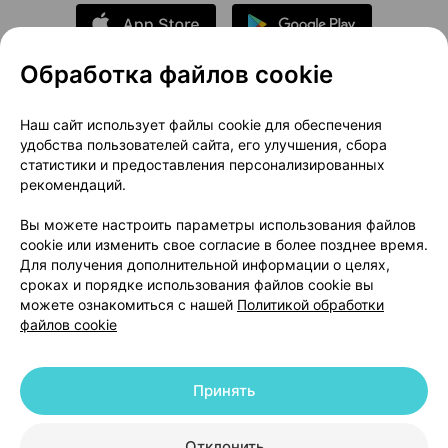
Обработка файлов cookie
О проекте
Новости проекта
Наш сайт использует файлы cookie для обеспечения
удобства пользователей сайта, его улучшения, сбора
Размещение рекламы
Медицинский маркетинг
статистики и предоставления персонализированных
Публичный договор
Доставка
рекомендаций.
Пользовательское соглашение
Вы можете настроить параметры использования файлов
Способы оплаты
Вакансии
Партнеры
cookie или изменить свое согласие в более позднее время.
Написать руководителю 103.by
Для получения дополнительной информации о целях,
сроках и порядке использования файлов cookie вы
Написать в поддержку
можете ознакомиться с нашей
Политикой обработки
Персональные настройки Cookie
файлов cookie
Обработка персональных данных
Принять
© 2026 ООО «Артокс Лаб», УНП 191700409 | 220012, Республика Беларусь,
г. Минск, улица Толбухина, 2, пом. 16 | help@103.by
|
Служба поддержки
+375 291212755
Отклонить