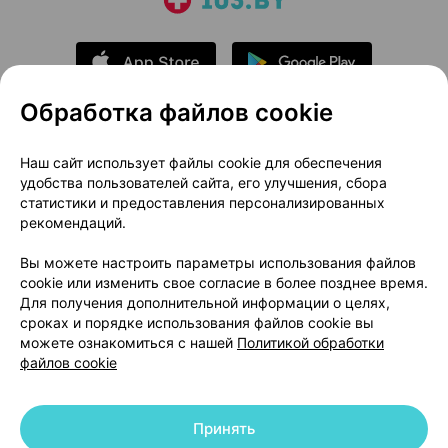
Обработка файлов cookie
О проекте
Новости проекта
Наш сайт использует файлы cookie для обеспечения
удобства пользователей сайта, его улучшения, сбора
Размещение рекламы
Медицинский маркетинг
статистики и предоставления персонализированных
Публичный договор
Доставка
рекомендаций.
Пользовательское соглашение
Вы можете настроить параметры использования файлов
Способы оплаты
Вакансии
Партнеры
cookie или изменить свое согласие в более позднее время.
Написать руководителю 103.by
Для получения дополнительной информации о целях,
сроках и порядке использования файлов cookie вы
Написать в поддержку
можете ознакомиться с нашей
Политикой обработки
Персональные настройки Cookie
файлов cookie
Обработка персональных данных
Принять
© 2026 ООО «Артокс Лаб», УНП 191700409 | 220012, Республика Беларусь,