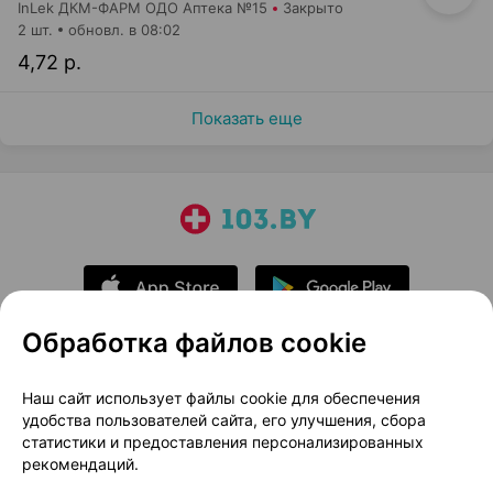
InLek ДКМ-ФАРМ ОДО Аптека №15
Закрыто
2 шт.
обновл. в 08:02
4,72 р.
Показать еще
Обработка файлов cookie
О проекте
Новости проекта
Наш сайт использует файлы cookie для обеспечения
удобства пользователей сайта, его улучшения, сбора
Размещение рекламы
Медицинский маркетинг
статистики и предоставления персонализированных
Публичный договор
Доставка
рекомендаций.
Пользовательское соглашение