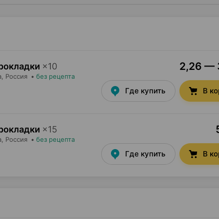
2,26 — 
 прокладки
×
10
а
, Россия
•
без рецепта
Где купить
В к
 прокладки
×
15
а
, Россия
•
без рецепта
Где купить
В к