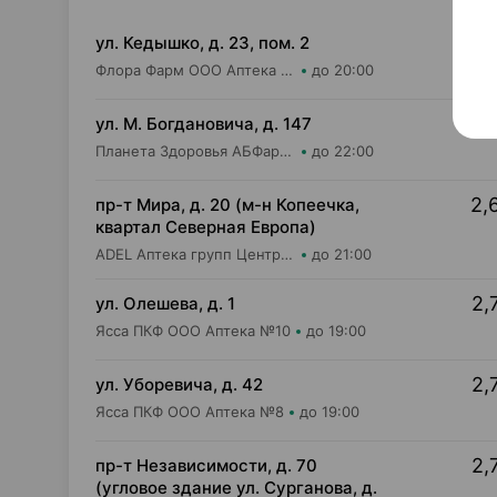
3,
ул. Кедышко, д. 23, пом. 2
Флора Фарм ООО Аптека №21
до 20:00
2,
ул. М. Богдановича, д. 147
Планета Здоровья АБФармация ИООО Косметический магазин №4
до 22:00
2,
пр-т Мира, д. 20 (м-н Копеечка,
квартал Северная Европа)
ADEL Аптека групп Центр ООО Аптека №55
до 21:00
2,
ул. Олешева, д. 1
Ясса ПКФ ООО Аптека №10
до 19:00
2,
ул. Уборевича, д. 42
Ясса ПКФ ООО Аптека №8
до 19:00
2,
пр-т Независимости, д. 70
(угловое здание ул. Сурганова, д.