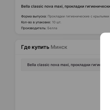
Bella classic nova maxi, прокладки гигиеническ
Форма выпуска
:
Прокладки гигиенические с крыльями
Кол-во в упаковке
:
10 шт.
Производитель
:
Белла
Где купить
Минск
Bella classic nova maxi, прокладки гигиени