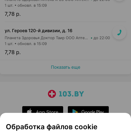
1 шт.
обновл. в 15:09
7,78 р.
ул. Героев 120-й дивизии, д. 16
Планета Здоровья Доктор Таир ООО Аптека №2
до 22:00
1 шт.
обновл. в 15:09
7,78 р.
Показать еще
Обработка файлов cookie