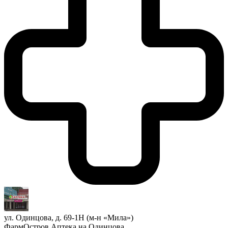
ул. Одинцова, д. 69-1Н (м-н «Мила»)
ФармОстров Аптека на Одинцова