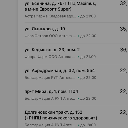
32,
ул. Есенина, д. 76-1 (ТЦ Maximus,
в м-не Евроопт Super)
АстраФарма Кладовая здоровья ООО Аптека №9
до 21:00
35,
ул. Лынькова, д. 19
ФармОстров ООО Аптека №7 на Лынькова
до 22:00
36,
ул. Кедышко, д. 23, пом. 2
Флора Фарм ООО Аптека №21
до 21:00
22,
ул. Аэродромная, д. 32, пом. 554
Белфармация РУП Аптека №97
до 22:00
22,
пр-т Мира, д. 1, пом. 1104
Белфармация А РУП Аптека №100
до 22:00
22,
Долгиновский тракт, д. 152
(«РНПЦ психического здоровья»)
Белфармация А РУП Аптека №8
до 18:00