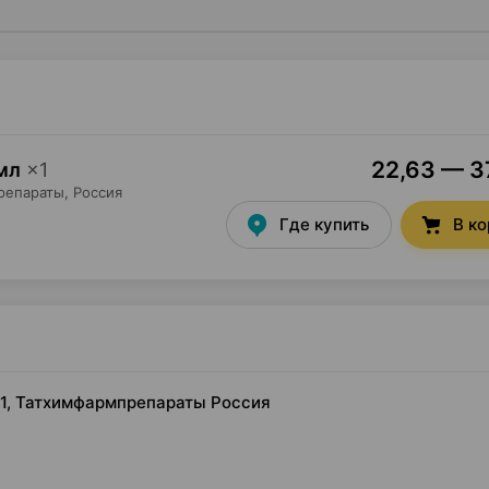
22,63 — 37
мл
×
1
репараты
, Россия
Где купить
В к
 ×1, Татхимфармпрепараты Россия