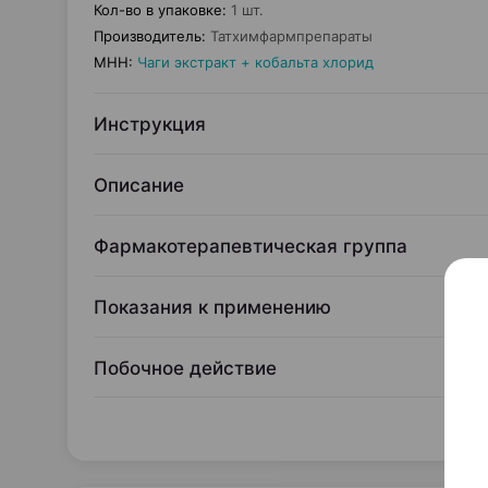
Кол-во в упаковке
:
1 шт.
Производитель
:
Татхимфармпрепараты
МНН
:
Чаги экстракт + кобальта хлорид
Инструкция
Описание
Фармакотерапевтическая группа
Показания к применению
Побочное действие