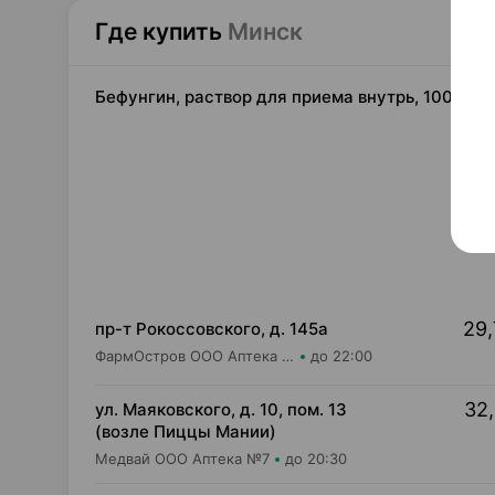
Где купить
Минск
Бефунгин, раствор для приема внутрь, 100 мл
29,
пр-т Рокоссовского, д. 145а
ФармОстров ООО Аптека №9 на Рокоссовского
до 22:00
32,
ул. Маяковского, д. 10, пом. 13
(возле Пиццы Мании)
Медвай ООО Аптека №7
до 20:30