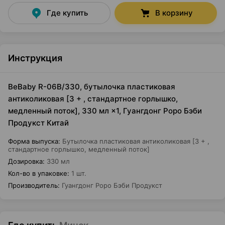
Где купить
В корзину
Инструкция
BeBaby R-06B/330, бутылочка пластиковая
антиколиковая [3 + , стандартное горлышко,
медленный поток], 330 мл ×1, Гуангдонг Роро Бэби
Продукст Китай
Форма выпуска
:
Бутылочка пластиковая антиколиковая [3 + ,
стандартное горлышко, медленный поток]
Дозировка
:
330 мл
Кол-во в упаковке
:
1 шт.
Производитель
:
Гуангдонг Роро Бэби Продукст