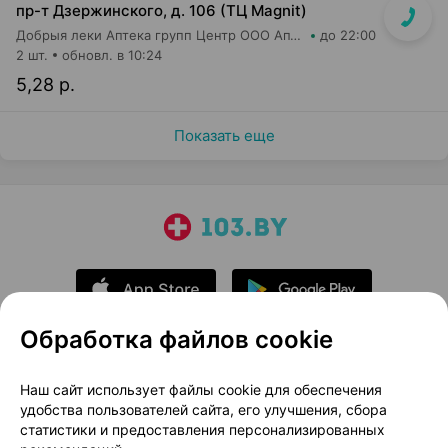
пр-т Дзержинского, д. 106 (ТЦ Magnit)
Добрыя леки Аптека групп Центр ООО Аптека №113
до 22:00
2 шт.
обновл. в 10:24
5,28 р.
Показать еще
Обработка файлов cookie
О проекте
Новости проекта
Наш сайт использует файлы cookie для обеспечения
удобства пользователей сайта, его улучшения, сбора
Размещение рекламы
Медицинский маркетинг
статистики и предоставления персонализированных
Публичный договор
Доставка