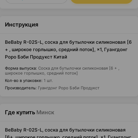
Инструкция
BeBaby R-02S-L, соска для бутылочки силиконовая [6
+ , широкое горлышко, средний поток], ×1, Гуангдонг
Роро Бэби Продукст Китай
Форма выпуска
:
Соска для бутылочки силиконовая [6 + ,
широкое горлышко, средний поток]
Кол-во в упаковке
:
1 шт.
Производитель
:
Гуангдонг Роро Бэби Продукст
Где купить
Минск
BeBaby R-02S-L, соска для бутылочки силиконовая
[6+, широкое горлышко, средний поток], ×1, Гуангдонг