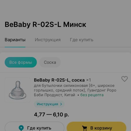
BeBaby R-02S-L Минск
Варианты
Инструкция
Где купить
Все формы
Соска
BeBaby R-02S-L, соска
×
1
для бутылочки силиконовая [6+, широкое
горлышко, средний поток],
Гуангдонг Роро
Бэби Продукст
, Китай
•
без рецепта
Инструкция
4,77 — 6,10 р.
Где купить
В корзину