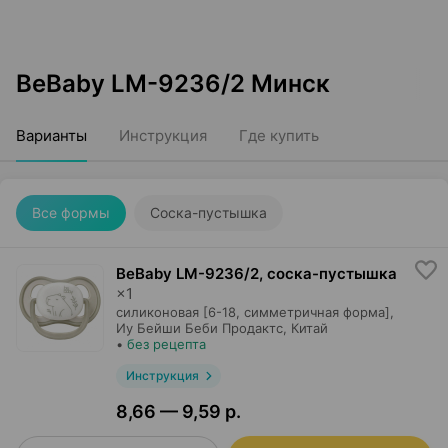
BeBaby LM-9236/2 Минск
Варианты
Инструкция
Где купить
Все формы
Соска-пустышка
BeBaby LM-9236/2, соска-пустышка
×
1
силиконовая [6-18, симметричная форма],
Иу Бейши Беби Продактс
, Китай
•
без рецепта
Инструкция
8,66 — 9,59 р.