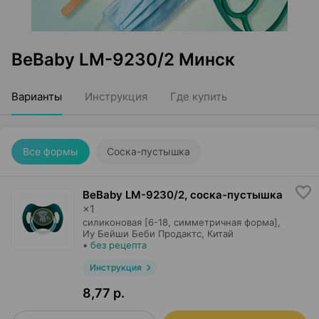
BeBaby LM-9230/2 Минск
Варианты
Инструкция
Где купить
Все формы
Соска-пустышка
BeBaby LM-9230/2, соска-пустышка
×
1
силиконовая [6-18, симметричная форма],
Иу Бейши Беби Продактс
, Китай
•
без рецепта
Инструкция
8,77 р.