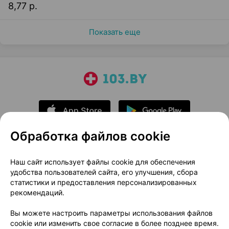
8,77 р.
Показать еще
Обработка файлов cookie
О проекте
Новости проекта
Наш сайт использует файлы cookie для обеспечения
удобства пользователей сайта, его улучшения, сбора
Размещение рекламы
Медицинский маркетинг
статистики и предоставления персонализированных
Публичный договор
Доставка
рекомендаций.
Пользовательское соглашение
Вы можете настроить параметры использования файлов
Способы оплаты
Вакансии
Партнеры
cookie или изменить свое согласие в более позднее время.