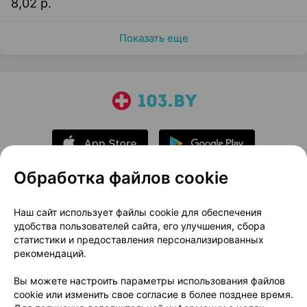
8,02 р.
Показать еще
Обработка файлов cookie
О проекте
Новости проекта
Наш сайт использует файлы cookie для обеспечения
удобства пользователей сайта, его улучшения, сбора
Размещение рекламы
Медицинский маркетинг
статистики и предоставления персонализированных
Публичный договор
Доставка
рекомендаций.
Пользовательское соглашение
Вы можете настроить параметры использования файлов
Способы оплаты
Вакансии
Партнеры
cookie или изменить свое согласие в более позднее время.
Написать руководителю 103.by