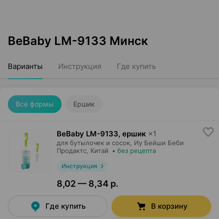
BeBaby LM-9133 Минск
Варианты
Инструкция
Где купить
Все формы
Ершик
BeBaby LM-9133, ершик
×
1
для бутылочек и сосок,
Иу Бейши Беби
Продактс
, Китай
•
без рецепта
Инструкция
8,02 — 8,34 р.
Где купить
В корзину