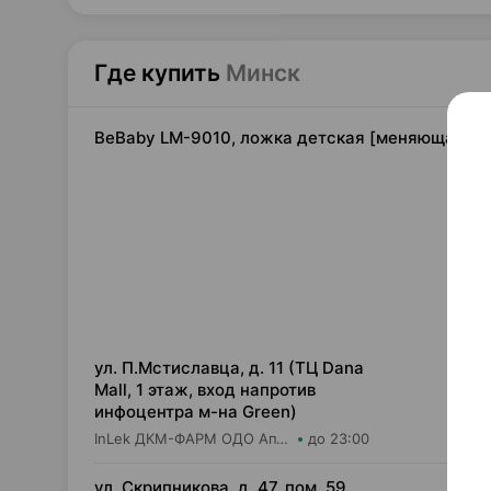
Где купить
Минск
BeBaby LM-9010, ложка детская [меняющая цве
6,
ул. П.Мстиславца, д. 11 (ТЦ Dana
Mall, 1 этаж, вход напротив
инфоцентра м-на Green)
InLek ДКМ-ФАРМ ОДО Аптека №38
до 23:00
6,
ул. Скрипникова, д. 47, пом. 59