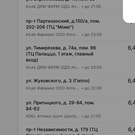
InLek ДКМ-ФАРМ ОДО Аптека №43
до 21:00
6,
пр-т Партизанский, д.150/а, пом.
202-206 (ТЦ "Момо")
InLek Фармико ООО Аптека №26
до 23:00
6,
ул. Тимирязева, д. 74а, пом. 96
(ТЦ Палаццо, 1 этаж, главный
вход)
InLek ДКМ-ФАРМ ОДО Аптека №49
до 23:00
6,
ул. Жуковского, д. 3 (Гиппо)
InLek Фармико ООО Аптека №12
до 22:00
6,
ул. Притыцкого, д. 29-84, пом.
84-62
ADEL Аптека групп Центр ООО Аптека №110
до 21:00
6,
пр-т Независимости, д. 179 (ТЦ