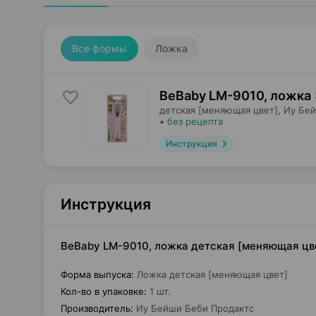
Все формы
Ложка
BeBaby LM-9010, ложка
детская [меняющая цвет],
Иу Бей
•
без рецепта
Инструкция
Инструкция
BeBaby LM-9010, ложка детская [меняющая цве
Форма выпуска
:
Ложка детская [меняющая цвет]
Кол-во в упаковке
:
1 шт.
Производитель
:
Иу Бейши Беби Продактс