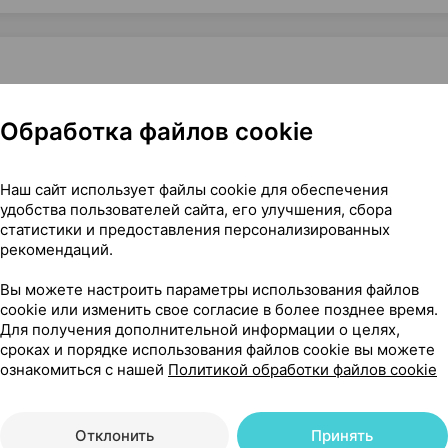
т], ×1, Иу Бейши Беби Продактс Китай
Обработка файлов cookie
Наш сайт использует файлы cookie для обеспечения
удобства пользователей сайта, его улучшения, сбора
10
статистики и предоставления персонализированных
На карте
рекомендаций.
Вы можете настроить параметры использования файлов
cookie или изменить свое согласие в более позднее время.
Для получения дополнительной информации о целях,
46 р.
2 шт.
обновл. в 10:02
сроках и порядке использования файлов cookie вы можете
ознакомиться с нашей
Политикой обработки файлов cookie
Отклонить
Принять
46 р.
2 шт.
обновл. в 10:02