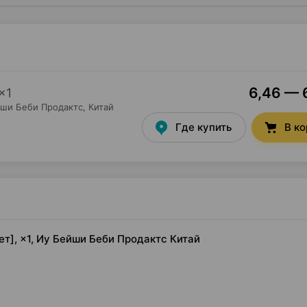
6,46 — 6
×
1
ши Беби Продактс
, Китай
Где купить
В к
т], ×1, Иу Бейши Беби Продактс Китай