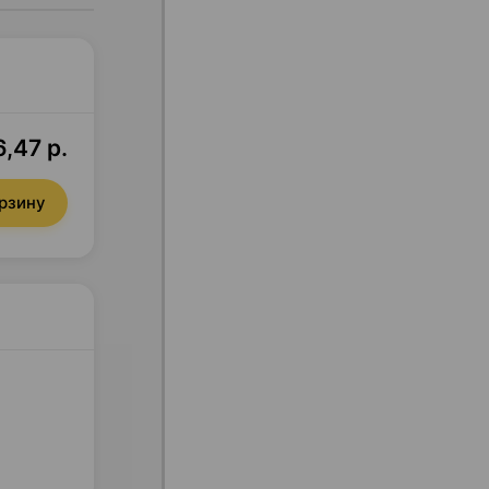
,47 р.
орзину