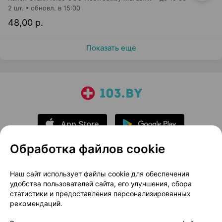
2 шт.
обновл. в 15:00
48,00 р.
Показать еще
Обработка файлов cookie
О проекте
Новости проекта
Наш сайт использует файлы cookie для обеспечения
удобства пользователей сайта, его улучшения, сбора
Размещение рекламы
Медицинский маркетинг
статистики и предоставления персонализированных
Публичный договор
Доставка
рекомендаций.
Пользовательское соглашение