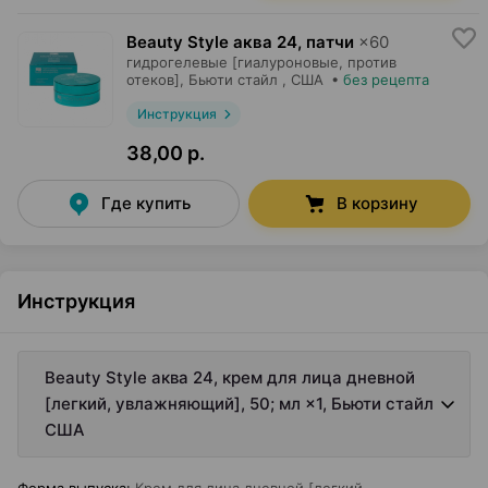
Beauty Style аква 24, патчи
×
60
гидрогелевые [гиалуроновые, против
отеков],
Бьюти стайл
, США
•
без рецепта
Инструкция
38,00 р.
Где купить
В корзину
Инструкция
Beauty Style аква 24, крем для лица дневной
[легкий, увлажняющий], 50; мл ×1, Бьюти стайл
США