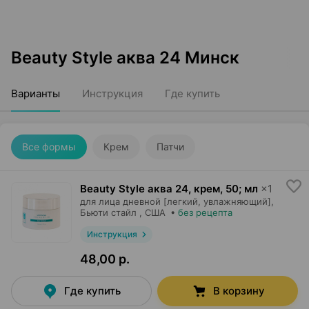
Beauty Style аква 24 Минск
Варианты
Инструкция
Где купить
Все формы
Крем
Патчи
Beauty Style аква 24, крем
,
50; мл
×
1
для лица дневной [легкий, увлажняющий],
Бьюти стайл
, США
•
без рецепта
Инструкция
48,00 р.
Где купить
В корзину