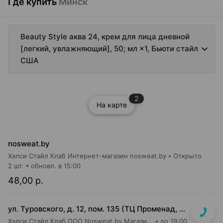
Где купить
Минск
Beauty Style аква 24, крем для лица дневной
[легкий, увлажняющий], 50; мл ×1, Бьюти стайл
США
2
На карте
nosweat.by
Хэлси Стайл Клаб Интернет-магазин nosweat.by
Открыто
2 шт.
обновл. в 15:00
48,00 р.
ул. Туровского, д. 12, пом. 135 (ТЦ Променад, вход 7)
Хэлси Стайл Клаб ООО Nosweat.by Магазин товаров для здоровья
до 19:00