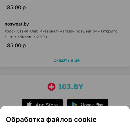
185,00 р.
nosweat.by
Хэлси Стайл Клаб Интернет-магазин nosweat.by
Открыто
1 шт.
обновл. в 23:00
185,00 р.
Показать еще
Обработка файлов cookie