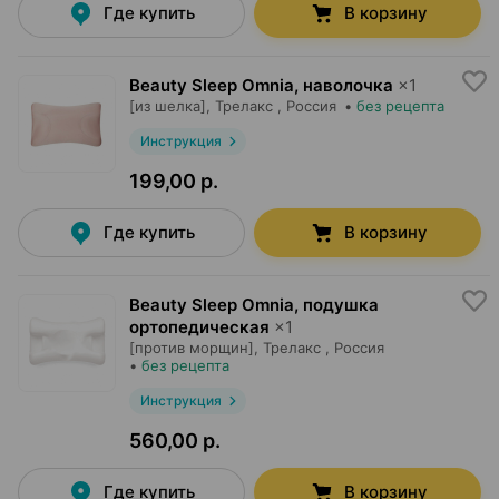
Где купить
В корзину
Beauty Sleep Omnia, наволочка
×
1
[из шелка],
Трелакс
, Россия
•
без рецепта
Инструкция
199,00 р.
Где купить
В корзину
Beauty Sleep Omnia, подушка
ортопедическая
×
1
[против морщин],
Трелакс
, Россия
•
без рецепта
Инструкция
560,00 р.
Где купить
В корзину