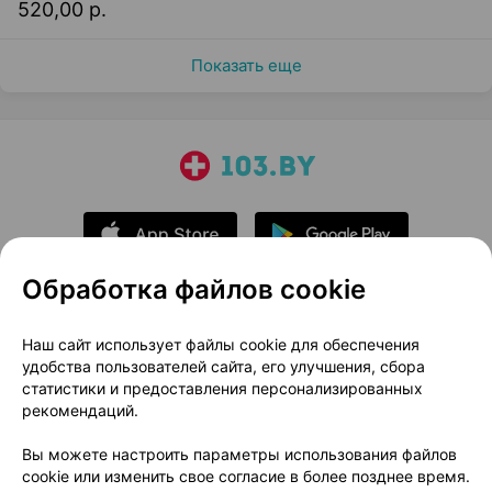
520,00 р.
Показать еще
Обработка файлов cookie
О проекте
Новости проекта
Наш сайт использует файлы cookie для обеспечения
удобства пользователей сайта, его улучшения, сбора
Размещение рекламы
Медицинский маркетинг
статистики и предоставления персонализированных
Публичный договор
Доставка
рекомендаций.
Пользовательское соглашение
Вы можете настроить параметры использования файлов
Способы оплаты
Вакансии
Партнеры
cookie или изменить свое согласие в более позднее время.