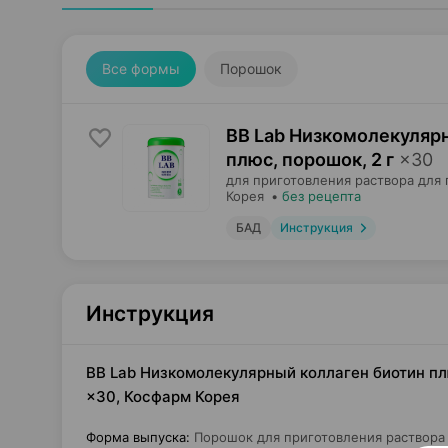
Все формы
Порошок
BB Lab Низкомолекуляр
плюс, порошок
,
2 г
×
30
для приготовления раствора для 
Корея
•
без рецепта
БАД
Инструкция
Инструкция
BB Lab Низкомолекулярный коллаген биотин плю
×30, Косфарм Корея
Форма выпуска
:
Порошок для приготовления раствора