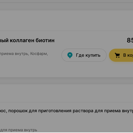
85
ный коллаген биотин
приема внутрь,
Косфарм
,
Где купить
В к
с, порошок для приготовления раствора для приема внутр
 для приема внутрь