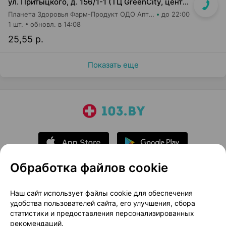
ул. Притыцкого, д. 156/1-1 (ТЦ GreenCity, центральный вход со стороны метро)
Планета Здоровья Фарм-Продукт ОДО Аптека №23
до 22:00
1 шт.
обновл. в 14:08
25,55 р.
Показать еще
Обработка файлов cookie
О проекте
Новости проекта
Наш сайт использует файлы cookie для обеспечения
удобства пользователей сайта, его улучшения, сбора
Размещение рекламы
Медицинский маркетинг
статистики и предоставления персонализированных
Публичный договор
Доставка
рекомендаций.