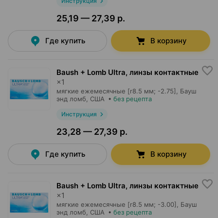
Инструкция
25,19 — 27,39 р.
Где купить
В корзину
Baush + Lomb Ultra, линзы контактные
×
1
мягкие ежемесячные [r8.5 мм; -2.75],
Бауш
энд ломб
, США
•
без рецепта
Инструкция
23,28 — 27,39 р.
Где купить
В корзину
Baush + Lomb Ultra, линзы контактные
×
1
мягкие ежемесячные [r8.5 мм; -3.00],
Бауш
энд ломб
, США
•
без рецепта