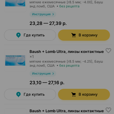
мягкие ежемесячные [r8.5 мм; -4.00],
Бауш
энд ломб
, США
•
без рецепта
Инструкция
23,28 — 27,39 р.
Где купить
В корзину
Baush + Lomb Ultra, линзы контактные
×
1
мягкие ежемесячные [r8.5 мм; -4.25],
Бауш
энд ломб
, США
•
без рецепта
Инструкция
23,10 — 27,16 р.
Где купить
В корзину
Baush + Lomb Ultra, линзы контактные