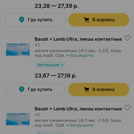
23,28 — 27,39 р.
Где купить
В корзину
Baush + Lomb Ultra, линзы контактные
×
1
мягкие ежемесячные [r8.5 мм; -2.25],
Бауш
энд ломб
, США
•
без рецепта
Инструкция
23,67 — 27,16 р.
Где купить
В корзину
Baush + Lomb Ultra, линзы контактные
×
1
мягкие ежемесячные [r8.5 мм; -2.50],
Бауш
энд ломб
, США
•
без рецепта