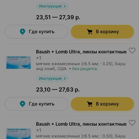
Инструкция
23,51 — 27,39 р.
Где купить
В корзину
Baush + Lomb Ultra, линзы контактные
×
1
мягкие ежемесячные [r8.5 мм; -3.25],
Бауш
энд ломб
, США
•
без рецепта
Инструкция
23,10 — 27,63 р.
Где купить
В корзину
Baush + Lomb Ultra, линзы контактные
×
1
мягкие ежемесячные [r8.5 мм; -3.50],
Бауш