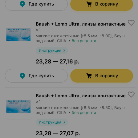
Где купить
В корзину
Baush + Lomb Ultra, линзы контактные
×
1
мягкие ежемесячные [r8.5 мм; -8.00],
Бауш
энд ломб
, США
•
без рецепта
Инструкция
23,28 — 27,16 р.
Где купить
В корзину
Baush + Lomb Ultra, линзы контактные
×
1
мягкие ежемесячные [r8.5 мм; -8.50],
Бауш
энд ломб
, США
•
без рецепта
Инструкция
23,28 — 27,07 р.