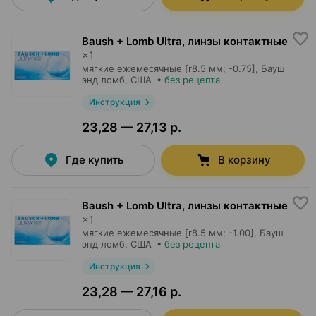
Baush + Lomb Ultra, линзы контактные
×
1
мягкие ежемесячные [r8.5 мм; -0.75],
Бауш
энд ломб
, США
•
без рецепта
Инструкция
23,28 — 27,13 р.
Где купить
В корзину
Baush + Lomb Ultra, линзы контактные
×
1
мягкие ежемесячные [r8.5 мм; -1.00],
Бауш
энд ломб
, США
•
без рецепта
Инструкция
23,28 — 27,16 р.