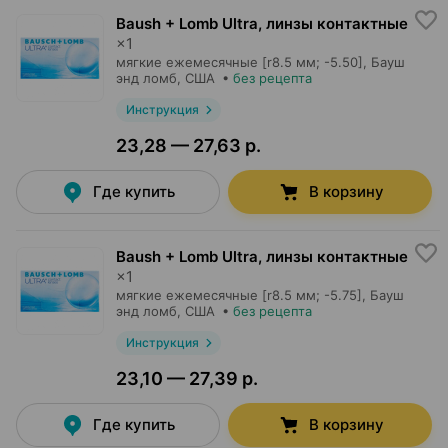
Baush + Lomb Ultra, линзы контактные
×
1
мягкие ежемесячные [r8.5 мм; -5.50],
Бауш
энд ломб
, США
•
без рецепта
Инструкция
23,28 — 27,63 р.
Где купить
В корзину
Baush + Lomb Ultra, линзы контактные
×
1
мягкие ежемесячные [r8.5 мм; -5.75],
Бауш
энд ломб
, США
•
без рецепта
Инструкция
23,10 — 27,39 р.
Где купить
В корзину