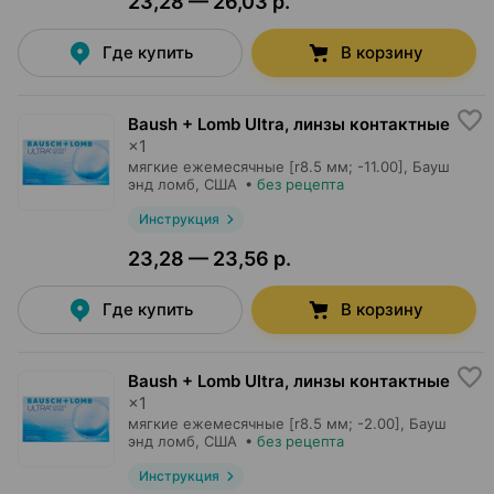
23,28 — 26,03 р.
Где купить
В корзину
Baush + Lomb Ultra, линзы контактные
×
1
мягкие ежемесячные [r8.5 мм; -11.00],
Бауш
энд ломб
, США
•
без рецепта
Инструкция
23,28 — 23,56 р.
Где купить
В корзину
Baush + Lomb Ultra, линзы контактные
×
1
мягкие ежемесячные [r8.5 мм; -2.00],
Бауш
энд ломб
, США
•
без рецепта
Инструкция