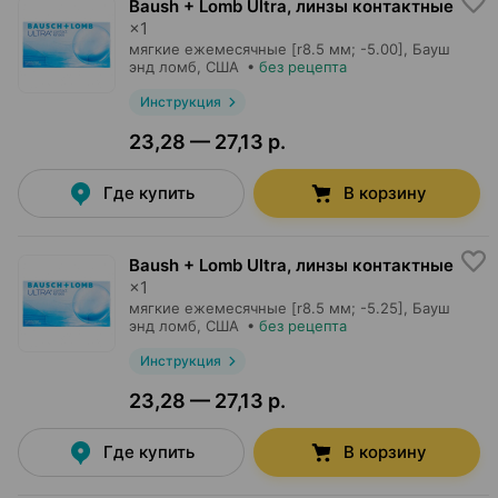
Baush + Lomb Ultra, линзы контактные
×
1
мягкие ежемесячные [r8.5 мм; -5.00],
Бауш
энд ломб
, США
•
без рецепта
Инструкция
23,28 — 27,13 р.
Где купить
В корзину
Baush + Lomb Ultra, линзы контактные
×
1
мягкие ежемесячные [r8.5 мм; -5.25],
Бауш
энд ломб
, США
•
без рецепта
Инструкция
23,28 — 27,13 р.
Где купить
В корзину