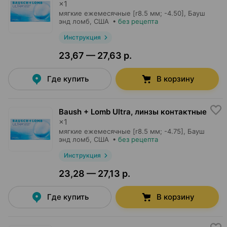
×
1
мягкие ежемесячные [r8.5 мм; -4.50],
Бауш
энд ломб
, США
•
без рецепта
Инструкция
23,67 — 27,63 р.
Где купить
В корзину
Baush + Lomb Ultra, линзы контактные
×
1
мягкие ежемесячные [r8.5 мм; -4.75],
Бауш
энд ломб
, США
•
без рецепта
Инструкция
23,28 — 27,13 р.
Где купить
В корзину