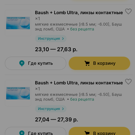
Baush + Lomb Ultra, линзы контактные
×
1
мягкие ежемесячные [r8.5 мм; -6.00],
Бауш
энд ломб
, США
•
без рецепта
Инструкция
23,10 — 27,63 р.
Где купить
В корзину
Baush + Lomb Ultra, линзы контактные
×
1
мягкие ежемесячные [r8.5 мм; -6.50],
Бауш
энд ломб
, США
•
без рецепта
Инструкция
27,04 — 27,39 р.
Где купить
В корзину