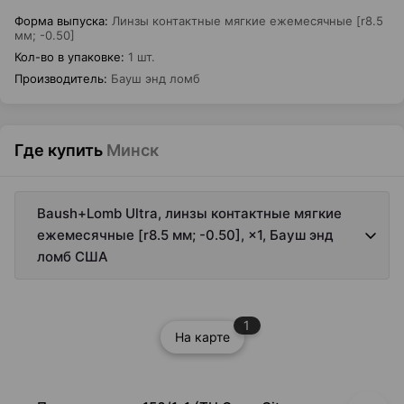
Форма выпуска
:
Линзы контактные мягкие ежемесячные [r8.5
мм; -0.50]
Кол-во в упаковке
:
1 шт.
Производитель
:
Бауш энд ломб
Где купить
Минск
Baush+Lomb Ultra, линзы контактные мягкие
ежемесячные [r8.5 мм; -0.50], ×1, Бауш энд
ломб США
1
На карте