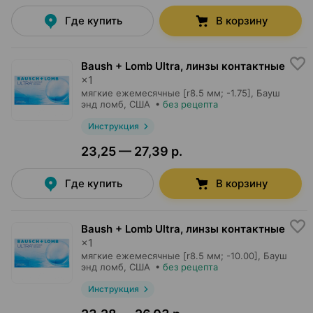
Где купить
В корзину
Baush + Lomb Ultra, линзы контактные
×
1
мягкие ежемесячные [r8.5 мм; -1.75],
Бауш
энд ломб
, США
•
без рецепта
Инструкция
23,25 — 27,39 р.
Где купить
В корзину
Baush + Lomb Ultra, линзы контактные
×
1
мягкие ежемесячные [r8.5 мм; -10.00],
Бауш
энд ломб
, США
•
без рецепта
Инструкция