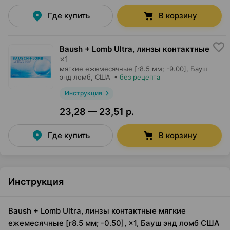
Где купить
В корзину
Baush + Lomb Ultra, линзы контактные
×
1
мягкие ежемесячные [r8.5 мм; -9.00],
Бауш
энд ломб
, США
•
без рецепта
Инструкция
23,28 — 23,51 р.
Где купить
В корзину
Инструкция
Baush + Lomb Ultra, линзы контактные мягкие
ежемесячные [r8.5 мм; -0.50], ×1, Бауш энд ломб США