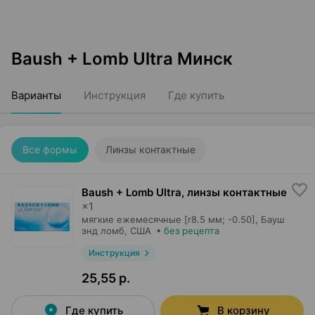
Baush + Lomb Ultra Минск
Варианты
Инструкция
Где купить
Все формы
Линзы контактные
Baush + Lomb Ultra, линзы контактные
×
1
мягкие ежемесячные [r8.5 мм; -0.50],
Бауш
энд ломб
, США
•
без рецепта
Инструкция
25,55 р.
Где купить
В корзину