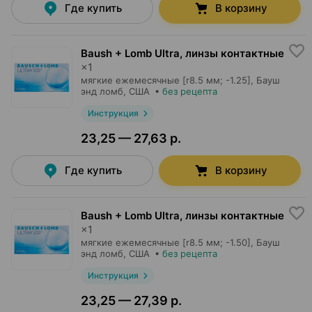
Где купить
В корзину
Baush + Lomb Ultra, линзы контактные
×
1
мягкие ежемесячные [r8.5 мм; -1.25],
Бауш
энд ломб
, США
•
без рецепта
Инструкция
23,25 — 27,63 р.
Где купить
В корзину
Baush + Lomb Ultra, линзы контактные
×
1
мягкие ежемесячные [r8.5 мм; -1.50],
Бауш
энд ломб
, США
•
без рецепта
Инструкция
23,25 — 27,39 р.