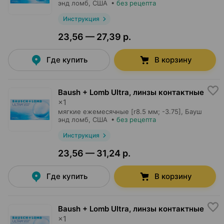
энд ломб
, США
•
без рецепта
Инструкция
23,56 — 27,39 р.
Где купить
В корзину
Baush + Lomb Ultra, линзы контактные
×
1
мягкие ежемесячные [r8.5 мм; -3.75],
Бауш
энд ломб
, США
•
без рецепта
Инструкция
23,56 — 31,24 р.
Где купить
В корзину
Baush + Lomb Ultra, линзы контактные
×
1