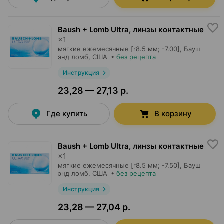
Baush + Lomb Ultra, линзы контактные
×
1
мягкие ежемесячные [r8.5 мм; -7.00],
Бауш
энд ломб
, США
•
без рецепта
Инструкция
23,28 — 27,13 р.
Где купить
В корзину
Baush + Lomb Ultra, линзы контактные
×
1
мягкие ежемесячные [r8.5 мм; -7.50],
Бауш
энд ломб
, США
•
без рецепта
Инструкция
23,28 — 27,04 р.